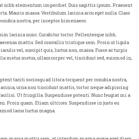
 at nibh elementum imperdiet. Duis sagittis ipsum. Praesent
rta. Mauris massa. Vestibulum lacinia arcu eget nulla. Class
 conubia nostra, per inceptos himenaeos.
ssim lacinia nunc. Curabitur tortor. Pellentesque nibh.
ecenas mattis. Sed convallis tristique sem. Proin ut ligula
 iaculis vel, suscipit quis, luctus non, massa. Fusce ac turpis
ulla metus metus, ullamcorper vel, tincidunt sed, euismod in,
tent taciti sociosqu ad litora torquent per conubia nostra,
acinia, urna non tincidunt mattis, tortor neque adipiscing
facilisi. Ut fringilla. Suspendisse potenti. Nunc feugiat mi a
n. Proin quam. Etiam ultrices. Suspendisse in justo eu
uismod lacus luctus magna.
r, sem massa mattis sem, at interdum magna augue eget diam.