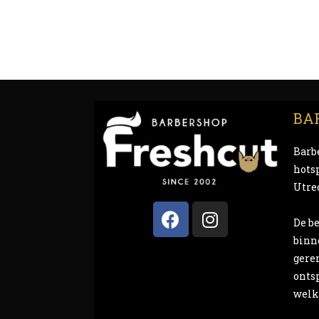
BA
Barb
hotsp
Utre
De be
binn
gere
onts
welk