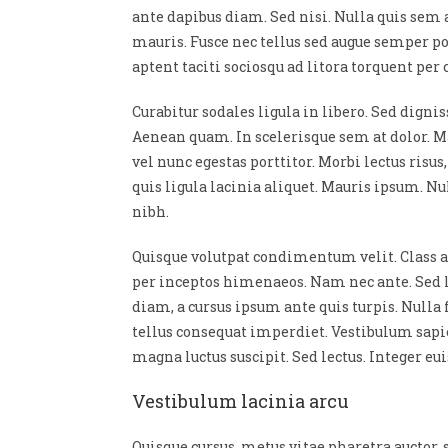
ante dapibus diam. Sed nisi. Nulla quis sem
mauris. Fusce nec tellus sed augue semper po
aptent taciti sociosqu ad litora torquent per
Curabitur sodales ligula in libero. Sed digni
Aenean quam. In scelerisque sem at dolor. Ma
vel nunc egestas porttitor. Morbi lectus risus,
quis ligula lacinia aliquet. Mauris ipsum. N
nibh.
Quisque volutpat condimentum velit. Class ap
per inceptos himenaeos. Nam nec ante. Sed l
diam, a cursus ipsum ante quis turpis. Nulla 
tellus consequat imperdiet. Vestibulum sapie
magna luctus suscipit. Sed lectus. Integer e
Vestibulum lacinia arcu
Quisque cursus, metus vitae pharetra aucto