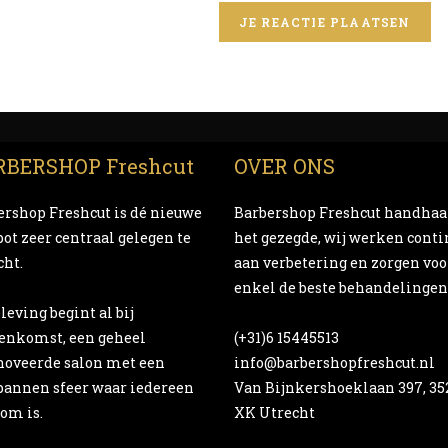
RBERSHOP Freshcut
OVER ONS
ershop Freshcut is dé nieuwe
Barbershop Freshcut handhaa
ot zeer centraal gelegen te
het gezegde, wij werken conti
cht.
aan verbetering en zorgen voo
enkel de beste behandelingen
leving begint al bij
enkomst, een geheel
(+31)6 15445513
noveerde salon met een
info@barbershopfreshcut.nl
pannen sfeer waar iedereen
Van Bijnkershoeklaan 397, 35
om is.
XK Utrecht